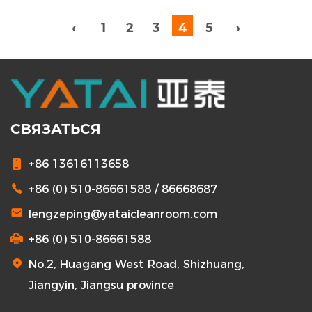
‹
1
2
3
4
5
›
СВЯЗАТЬСЯ
+86 13616113658
+86 (0) 510-86661588 / 86668687
lengzeping@yataicleanroom.com
+86 (0) 510-86661588
No.2, Huagang West Road, Shizhuang,
Jiangyin, Jiangsu province