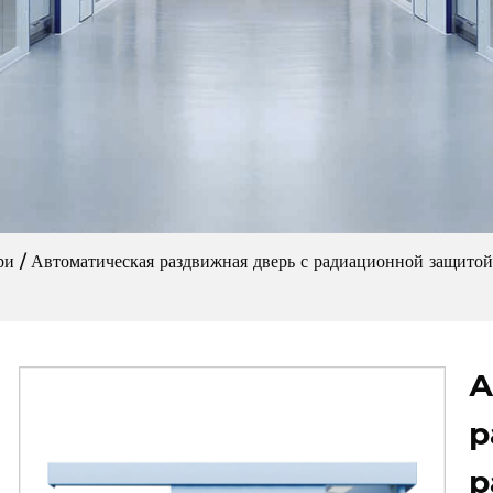
ри
/
Автоматическая раздвижная дверь с радиационной защитой
А
р
р