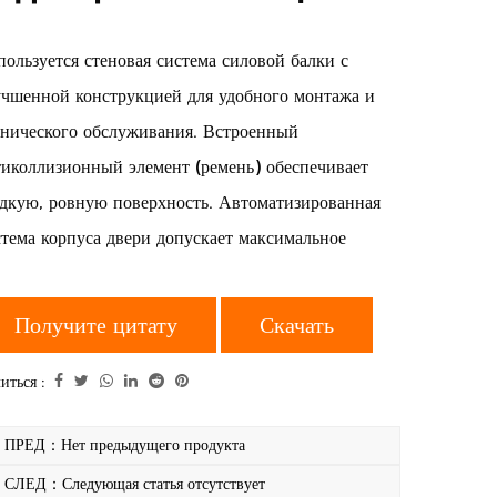
ользуется стеновая система силовой балки с
учшенной конструкцией для удобного монтажа и
хнического обслуживания. Встроенный
тиколлизионный элемент (ремень) обеспечивает
адкую, ровную поверхность. Автоматизированная
стема корпуса двери допускает максимальное
топление до 15 мм, что повышает уровень
рметичности. Конструкция корпуса двери при
Получите цитату
Скачать
крытом состоянии обеспечивает внутреннее
рытие на 10 мм, эффективно изолируя внутреннюю
иться :
внешнюю воздушную циркуляцию. Уникальная
ПРЕД：Нет предыдущего продукта
руктура направляющей позволяет полностью
СЛЕД：Следующая статья отсутствует
скрыть корпус двери, достигая вершины силовой