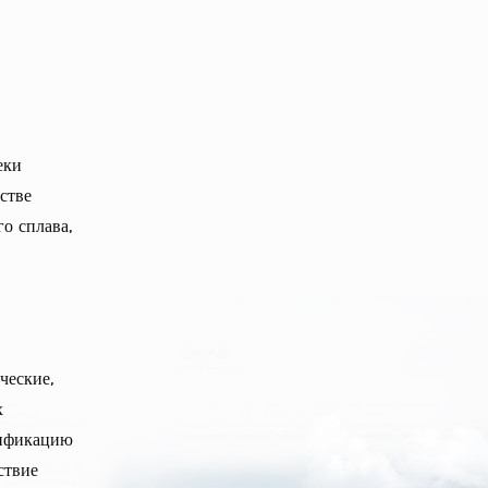
еки
стве
о сплава,
ческие,
х
тификацию
ствие