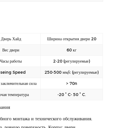
лки с свинцовой облицовкой. Окно наблюдения
олнено из свинцового стекла с защитой от утечек,
еспечивая эффективную изоляцию радиационного
чки.
Дверь Хайд
Ширина открытия двери 20
Вес двери
60 кг
Часы работы
2-20 (регулируемые)
lseing Speed
250-500 мм/с (регулируемые)
 заключительная сила
> 70n
очая температура
-20 ° C- 50 ° C.
вания
бного монтажа и технического обслуживания.
, ровную поверхность. Корпус двери