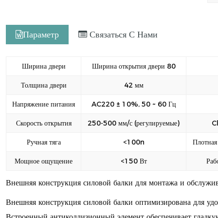
ба
вып
Параметр
Связаться С Нами
об
уте
Ширина двери
Ширина открытия двери 80
Толщина двери
42 мм
Напряжение питания
AC220 ± 10%, 50 ~ 60 Гц
Скорость открытия
250-500 мм/с (регулируемые)
C
Ручная тяга
<100n
Плотная
Мощное ощущение
<150 Вт
Раб
Внешняя конструкция силовой балки для монтажа и обслужи
Внешняя конструкция силовой балки оптимизирована для удо
Встроенный антиколлизионный элемент обеспечивает гладкую