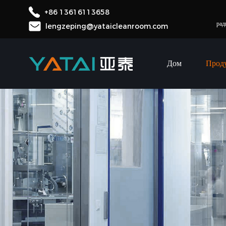
+86 13616113658
Y
рад
lengzeping@yataicleanroom.com
Дом
Прод