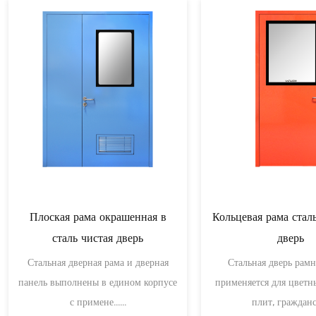
я
Дверь аварийного выхода
Двухсторонн
нержавеющ
Дверь аварийного выхода
представляет собой
Поверхность двуст
специализированные дверные
х
нержавеющей ста
конст......
листа SUS
Просмотреть больше