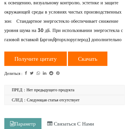
к освещению, визуальному контролю, эстетике и защите
окружающей среды в условиях чистых производственных
зон: Стандартное энергостекло обеспечивает снижение
уровня шума на 30 дБ. При использовании энергостекла с
газовой вставкой (аргон/фторхлоруглерод) дополнительно
достигается снижение шума на 5 дБ. В совокупности это
позволяет сократить интенсивный шум (например, 80 дБ)
Получите цитату
Скачать
до комфортного уровня (45 дБ), обеспечивая акустическую
Делиться :
комфортность в критических производственных зонах.
ПРЕД：Нет предыдущего продукта
СЛЕД：Следующая статья отсутствует
Параметр
Связаться С Нами