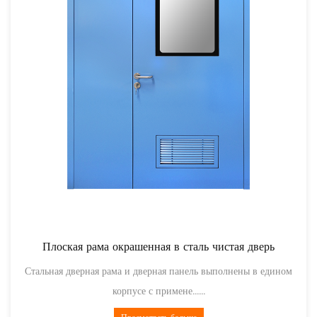
нная в сталь чистая дверь
Кольцевая рама с
верная панель выполнены в едином
Стальная дверь рамного типа 
с примене......
плит, гр