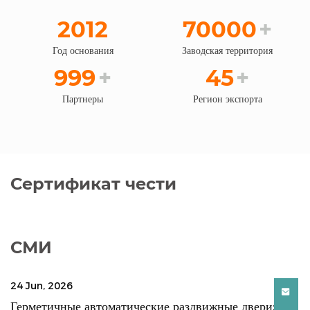
2012
70000
+
Год основания
Заводская территория
999
+
45
+
Партнеры
Регион экспорта
Сертификат чести
СМИ
6
12 Jun, 202
ые автоматические раздвижные двери:
Окна для 