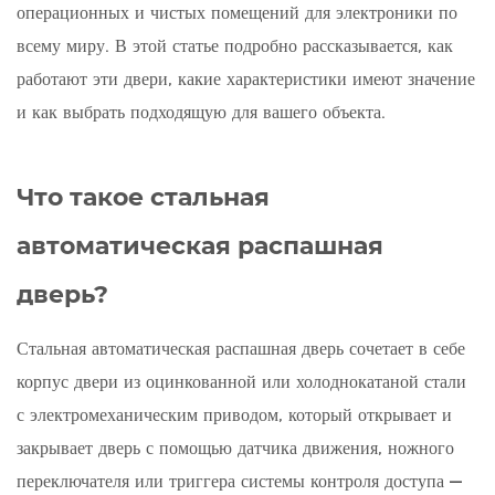
операционных и чистых помещений для электроники по
сталь
всему миру. В этой статье подробно рассказывается, как
предпочтительнее
работают эти двери, какие характеристики имеют значение
других
и как выбрать подходящую для вашего объекта.
материалов?
3
Основные
Что такое стальная
характеристики,
которые
автоматическая распашная
следует
дверь?
указать
перед
Стальная автоматическая распашная дверь сочетает в себе
покупкой
4
корпус двери из оцинкованной или холоднокатаной стали
Методы
с электромеханическим приводом, который открывает и
активации:
закрывает дверь с помощью датчика движения, ножного
выбор
переключателя или триггера системы контроля доступа —