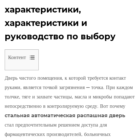
характеристики,
характеристики и
руководство по выбору
Контент
1
Дверь чистого помещения, к которой требуется контакт
Что
руками, является точкой загрязнения — точка. При каждом
такое
стальная
толчке, тяге и захвате частицы, масла и микробы попадают
автоматическая
непосредственно в контролируемую среду. Вот почему
распашная
стальная автоматическая распашная дверь
дверь?
стал предпочтительным решением доступа для
2
фармацевтических производителей, больничных
Почему