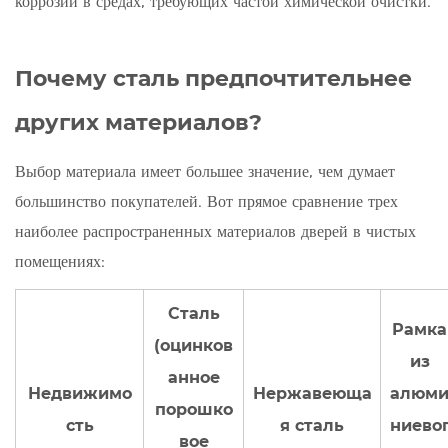
коррозии в средах, требующих частой химической очистки.
7
Заключительный
совет
Почему сталь предпочтительнее
по
других материалов?
покупке
Выбор материала имеет большее значение, чем думает
большинство покупателей. Вот прямое сравнение трех
наиболее распространенных материалов дверей в чистых
помещениях:
Сталь
Рамка
(оцинков
из
анное
Недвижимо
Нержавеюща
алюм
порошко
сть
я сталь
ниево
вое