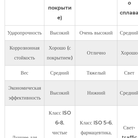
о
покрыти
сплав
е)
Ударопрочность
Высокий
Очень высокий
Средни
Коррозионная
Хорошо (с
Отлично
Хорошо
стойкость
покрытием)
Вес
Средний
Тяжелый
Свет
Экономическая
Высокий
Нижний
Средни
эффективность
Класс ISO
6–8,
Класс ISO 5–6,
Свет-
чистые
фармацевтика,
Лучшее для
traffic