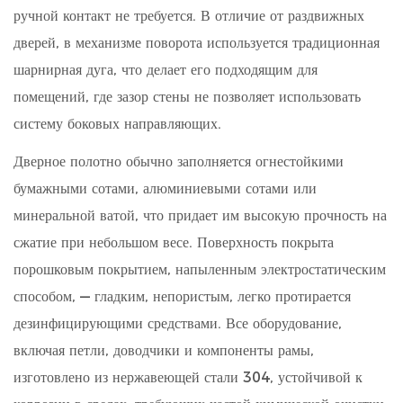
правильного
ручной контакт не требуется. В отличие от раздвижных
триггера
дверей, в механизме поворота используется традиционная
5
шарнирная дуга, что делает его подходящим для
Контрольный
помещений, где зазор стены не позволяет использовать
список
систему боковых направляющих.
установки
и
Дверное полотно обычно заполняется огнестойкими
обслуживания
бумажными сотами, алюминиевыми сотами или
6
минеральной ватой, что придает им высокую прочность на
Какие
сжатие при небольшом весе. Поверхность покрыта
приложения
порошковым покрытием, напыленным электростатическим
для
чистых
способом, — гладким, непористым, легко протирается
помещений
дезинфицирующими средствами. Все оборудование,
приносят
включая петли, доводчики и компоненты рамы,
наибольшую
изготовлено из нержавеющей стали 304, устойчивой к
пользу?